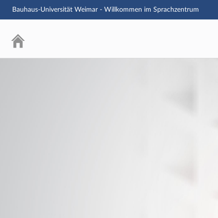
Bauhaus-Universität Weimar - Willkommen im Sprachzentrum
Login