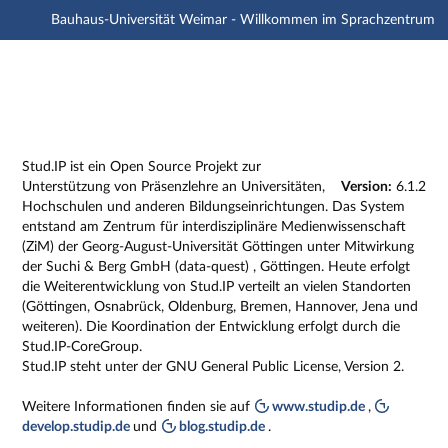
Bauhaus-Universität Weimar - Willkommen im Sprachzentrum
Hauptnavigation
Zweite Navigationsebene
Dritte Navigationsebene
Hauptinhalt
Fußzeile
Impressum
Stud.IP ist ein Open Source Projekt zur
Unterstützung von Präsenzlehre an Universitäten,
Version:
6.1.2
Hochschulen und anderen Bildungseinrichtungen. Das System
entstand am Zentrum für interdisziplinäre Medienwissenschaft
(ZiM) der Georg-August-Universität Göttingen unter Mitwirkung
der Suchi & Berg GmbH (data-quest) , Göttingen. Heute erfolgt
die Weiterentwicklung von Stud.IP verteilt an vielen Standorten
(Göttingen, Osnabrück, Oldenburg, Bremen, Hannover, Jena und
weiteren). Die Koordination der Entwicklung erfolgt durch die
Stud.IP-CoreGroup.
Stud.IP steht unter der GNU General Public License, Version 2.
Weitere Informationen finden sie auf
www.studip.de
,
develop.studip.de
und
blog.studip.de
.